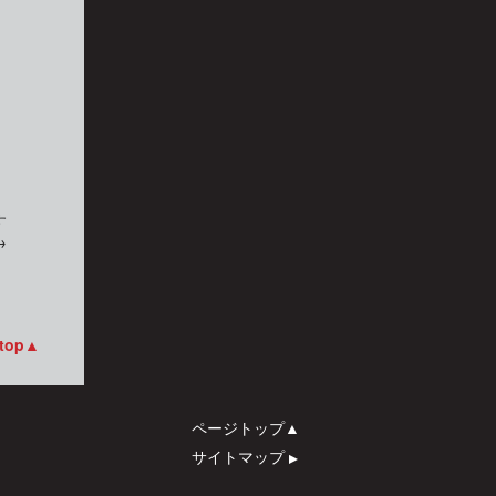
す
→
 top▲
ページトップ▲
サイトマップ
▲