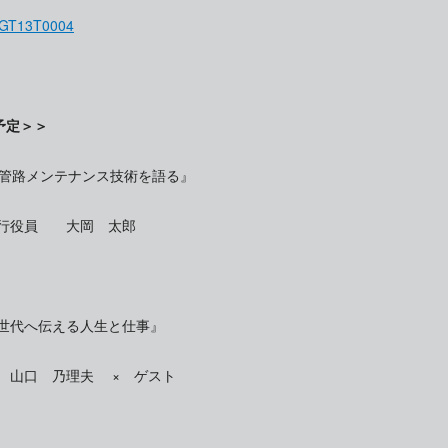
id=GT13T0004
予定＞＞
の管路メンテナンス技術を語る』
執行役員 大岡 太郎
ら世代へ伝える人生と仕事』
 山口 乃理夫 × ゲスト