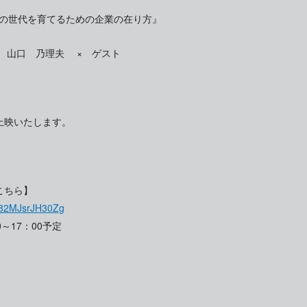
らの世代を育てるための企業の在り方』
 山口 乃理夫 × ゲスト
上映いたします。
こちら】
882MJsrJH30Zg
～17：00予定