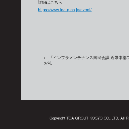
詳細はこちら
https://www.toa-g.co.jp/event/
←
「インフラメンテナンス国民会議 近畿本部フ
投
お礼
稿
ナ
ビ
Copyright TOA GROUT KOGYO CO.,LTD. All Ri