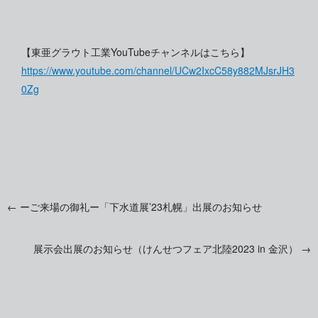
【東亜グラウト工業YouTubeチャンネルはこちら】
https://www.youtube.com/channel/UCw2IxcC58y882MJsrJH3
0Zg
←
ーご来場の御礼ー「下水道展’23札幌」出展のお知らせ
投
展示会出展のお知らせ（けんせつフェア北陸2023 in 金沢）
→
稿
ナ