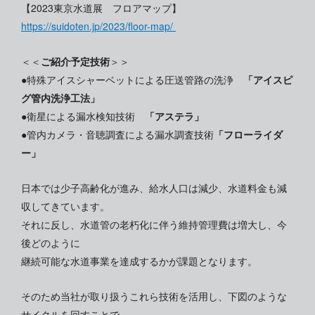
【2023東京水道展 フロアマップ】
https://suidoten.jp/2023/floor-map/
＜＜
ご紹介予定技術
＞＞
●特殊アイスシャーベットによる圧送管路の洗浄
「アイスピ
グ管内洗浄工法」
●衛星による漏水検知技術
「アステラ」
●管内カメラ・音聴調査による漏水調査技術
「フローライダ
ー」
日本では少子高齢化が進み、給水人口は減少、水道料金も減
収してきています。
それに反し、水道管の老朽化に伴う維持管理費は増大し、今
後どのように
継続可能な水道事業を達成するかが課題となります。
そのため当社が取り扱うこれら技術を活用し、下図のような
サイクルを回すことで