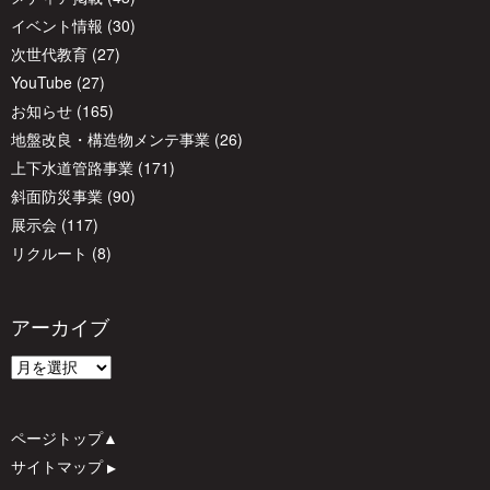
イベント情報
(30)
ョ
次世代教育
(27)
YouTube
(27)
ン
お知らせ
(165)
地盤改良・構造物メンテ事業
(26)
上下水道管路事業
(171)
斜面防災事業
(90)
展示会
(117)
リクルート
(8)
アーカイブ
ア
ー
カ
ページトップ▲
イ
サイトマップ
▲
ブ