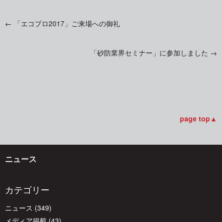
←
「エコプロ2017」ご来場への御礼
投
「砂防業界セミナー」に参加しました
→
稿
ナ
ビ
page top▲
ゲ
ニュース
ー
カテゴリー
ニュース
(349)
シ
メディア掲載
(43)