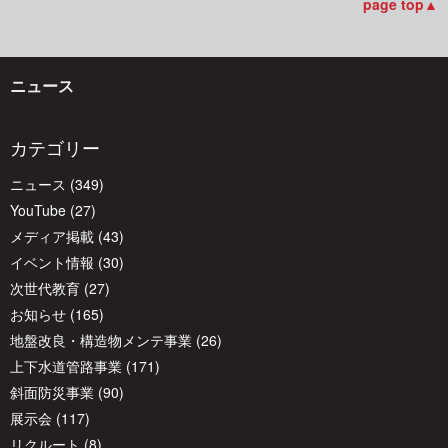
ビ
page top▲
ゲ
ニュース
ー
カテゴリー
シ
ニュース
(349)
YouTube
(27)
ョ
メディア掲載
(43)
イベント情報
(30)
次世代教育
(27)
ン
お知らせ
(165)
地盤改良・構造物メンテ事業
(26)
上下水道管路事業
(171)
斜面防災事業
(90)
展示会
(117)
リクルート
(8)