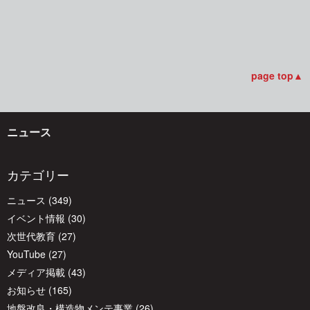
稿
ナ
ビ
page top▲
ゲ
ニュース
ー
カテゴリー
ニュース
(349)
シ
イベント情報
(30)
次世代教育
(27)
ョ
YouTube
(27)
メディア掲載
(43)
ン
お知らせ
(165)
地盤改良・構造物メンテ事業
(26)