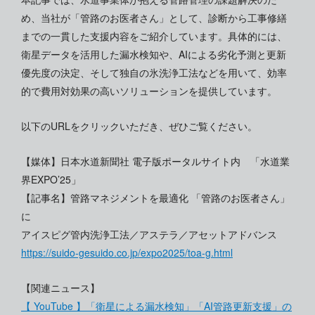
め、当社が「管路のお医者さん」として、診断から工事修繕
までの一貫した支援内容をご紹介しています。具体的には、
衛星データを活用した漏水検知や、AIによる劣化予測と更新
優先度の決定、そして独自の氷洗浄工法などを用いて、効率
的で費用対効果の高いソリューションを提供しています。
以下のURLをクリックいただき、ぜひご覧ください。
【媒体】日本水道新聞社 電子版ポータルサイト内 「水道業
界EXPO’25」
【記事名】管路マネジメントを最適化 「管路のお医者さん」
に
アイスピグ管内洗浄工法／アステラ／アセットアドバンス
https://suido-gesuido.co.jp/expo2025/toa-g.html
【関連ニュース】
【 YouTube 】「衛星による漏水検知」「AI管路更新支援」の