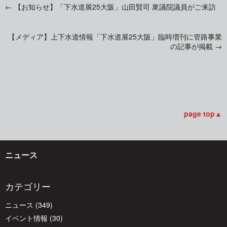
←
【お知らせ】「下水道展25大阪」山田賢司 衆議院議員がご来訪
投
【メディア】上下水道情報「下水道展25大阪」臨時増刊に管路事業
稿
の記事が掲載
→
ナ
ビ
page top▲
ゲ
ニュース
ー
カテゴリー
シ
ニュース
(349)
イベント情報
(30)