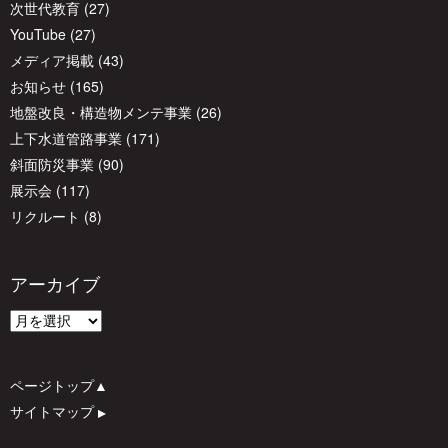
ョ
次世代教育
(27)
YouTube
(27)
メディア掲載
(43)
ン
お知らせ
(165)
地盤改良・構造物メンテ事業
(26)
上下水道管路事業
(171)
斜面防災事業
(90)
展示会
(117)
リクルート
(8)
アーカイブ
ア
ー
カ
ページトップ▲
イ
サイトマップ
▲
ブ