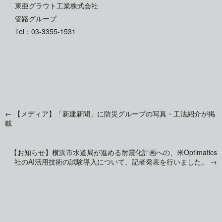
東亜グラウト工業株式会社
管路グループ
Tel：03-3355-1531
←
【メディア】「新建新聞」に防災グループの写真・工法紹介が掲
投
載
稿
【お知らせ】横浜市水道局が進める耐震化計画への、米Optimatics
社のAI活用技術の試験導入について、記者発表を行いました。
→
ナ
ビ