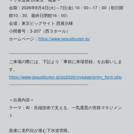
会期：2026年8月4日(火)～7日(金) 10：00～17：00（初日開
館10：30、最終日閉館16：00）
会場：東京ビッグサイト 西展示棟
小間番号：3-207（西３ホール）
ホームページ：
https://www.gesuidouten.jp/
ｰｰｰｰｰｰｰｰｰｰｰｰｰｰｰｰｰｰｰｰｰｰｰｰｰｰｰｰｰｰｰｰｰｰｰｰｰｰ
ご来場の際には、下記より「事前に来場登録」をお願いしま
す。
https://www.gesuidouten.jp/pg2026/mypage/entry_form.php
ｰｰｰｰｰｰｰｰｰｰｰｰｰｰｰｰｰｰｰｰｰｰｰｰｰｰｰｰｰｰｰｰｰｰｰｰｰｰ
＜出展内容＞
テーマ：AI・先端技術で支える、一気通貫の管路マネジメン
ト
急速に老朽化が進む下水道管路。