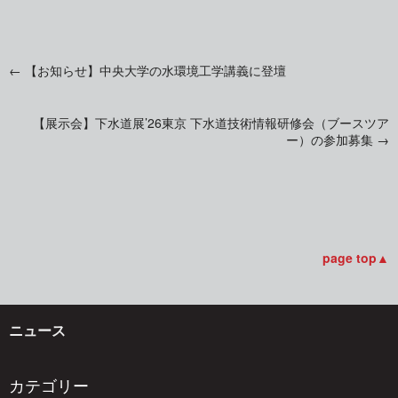
←
【お知らせ】中央大学の水環境工学講義に登壇
投
【展示会】下水道展’26東京 下水道技術情報研修会（ブースツア
稿
ー）の参加募集
→
ナ
ビ
page top▲
ゲ
ニュース
ー
カテゴリー