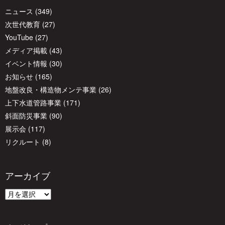
シ
ニュース
(349)
次世代教育
(27)
ョ
YouTube
(27)
メディア掲載
(43)
イベント情報
(30)
ン
お知らせ
(165)
地盤改良・構造物メンテ事業
(26)
上下水道管路事業
(171)
斜面防災事業
(90)
展示会
(117)
リクルート
(8)
アーカイブ
ア
ー
カ