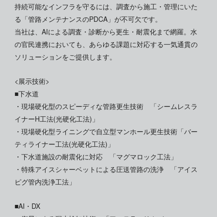
持続可能なインフラを守るには、調査から施工・管理にいた
る「管路メンテナンスのPDCA」が不可欠です。
当社は、AIによる調査・診断から更生・耐震化まで網羅。水
の官民連携においても、あらゆる課題に対応する一気通貫の
ソリューションをご提供します。
<展示技術>
■下水道
・現場硬化型のスピーディな管路更生技術 「シームレスラ
イナーH工法(光硬化工法)」
・現場硬化型ライニングで自立型マンホール更生技術「バー
ティライナー工法(光硬化工法)」
・下水道施設の耐震化に対応 「マグマロック工法」
・特殊アイスシャーベットによる圧送管路の洗浄 「アイス
ピグ管内洗浄工法」
■AI・DX