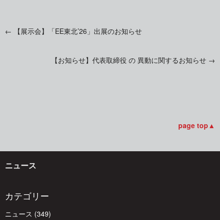
←
【展示会】「EE東北’26」出展のお知らせ
投
【お知らせ】代表取締役 の 異動に関するお知らせ
→
稿
ナ
ビ
page top▲
ゲ
ニュース
ー
カテゴリー
ニュース
(349)