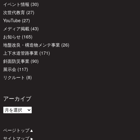
シ
イベント情報
(30)
次世代教育
(27)
ョ
YouTube
(27)
メディア掲載
(43)
ン
お知らせ
(165)
地盤改良・構造物メンテ事業
(26)
上下水道管路事業
(171)
斜面防災事業
(90)
展示会
(117)
リクルート
(8)
アーカイブ
ア
ー
カ
ページトップ▲
イ
サイトマップ
▲