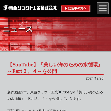
ニュース
【YouTube】『美しい海のための水循環』
～Part３、４～を公開
2024/12/26
新作動画2本、東亜グラウト工業
735style『美しい海のため
の水循環』～Part３、４～を公開しております。
下記URLリンクより是非ご視聴ください。