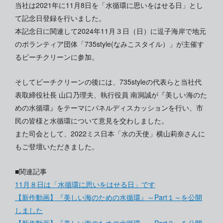
当社は2021年に11月8日を「水循環に思いをはせる日」とし
て記念日登録を行いました。
本記念日に関連して2024年11月３日（日）に逗子海岸で地元
のボランティア団体「735style(なみこスタイル）」が主催す
るビーチクリーンに参加。
そしてビーチクリーンの後には、735styleの代表らと当社代
表取締役社長 山口乃理夫、執行役員 南洞誠が『美しい海のた
めの水循環』をテーマにパネルディスカッションを行い、市
民の皆様と水循環について意見を交わしました。
また司会として、2022ミス日本「水の天使」横山莉奈さんに
もご登壇いただきました。
■関連記事
11月８日は「水循環に思いをはせる日」です
【新作動画】『美しい海のための水循環』～Part１～を公開
しました