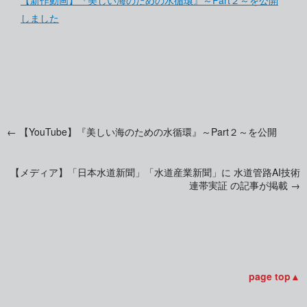
【新作動画】『美しい海のための水循環』～Part２～を公開
しました
←
【YouTube】『美しい海のための水循環』～Part２～を公開
投
【メディア】「日本水道新聞」「水道産業新聞」に 水道管路AI技術
稿
連帯実証 の記事が掲載
→
ナ
ビ
page top▲