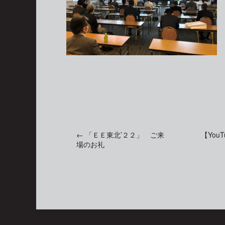
←
「ＥＥ東北’２２」 ご来
【Yo
投
場のお礼
稿
ナ