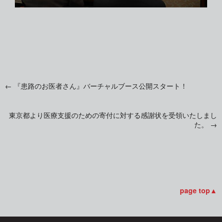
←
『患路のお医者さん』バーチャルブース公開スタート！
投
東京都より医療支援のための寄付に対する感謝状を受領いたしまし
稿
た。
→
ナ
ビ
page top▲
ゲ