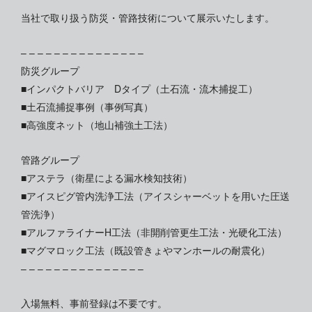
当社で取り扱う防災・管路技術について展示いたします。
– – – – – – – – – – – – – – –
防災グループ
■インパクトバリア Dタイプ（土石流・流木捕捉工）
■土石流捕捉事例（事例写真）
■高強度ネット（地山補強土工法）
管路グループ
■アステラ（衛星による漏水検知技術）
■アイスピグ管内洗浄工法（アイスシャーベットを用いた圧送
管洗浄）
■アルファライナーH工法（非開削管更生工法・光硬化工法）
■マグマロック工法（既設管きょやマンホールの耐震化）
– – – – – – – – – – – – – – –
入場無料、事前登録は不要です。