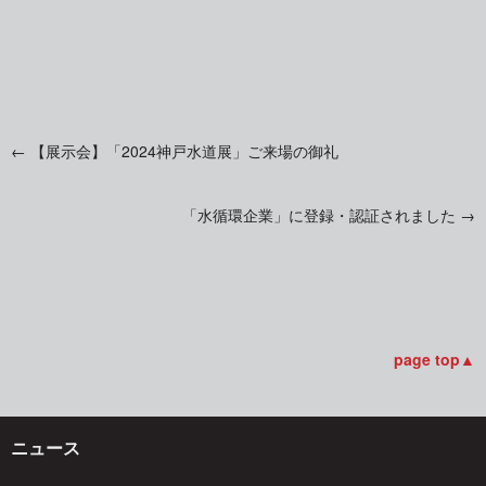
←
【展示会】「2024神戸水道展」ご来場の御礼
投
「水循環企業」に登録・認証されました
→
稿
ナ
ビ
page top▲
ゲ
ニュース