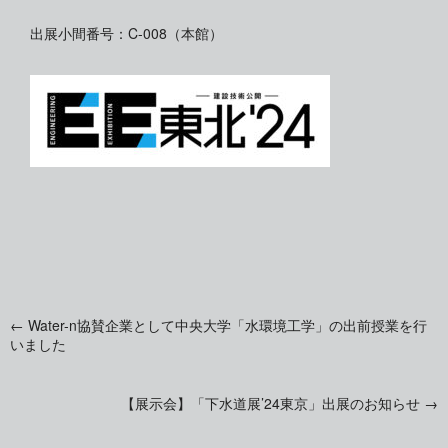
出展小間番号：C-008（本館）
←
Water-n協賛企業として中央大学「水環境工学」の出前授業を行
投
いました
稿
【展示会】「下水道展’24東京」出展のお知らせ
→