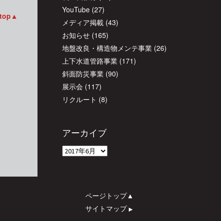
YouTube
(27)
 top▲
メディア掲載
(43)
お知らせ
(165)
地盤改良・構造物メンテ事業
(26)
上下水道管路事業
(171)
斜面防災事業
(90)
展示会
(117)
リクルート
(8)
アーカイブ
ア
ー
カ
イ
ページトップ▲
ブ
サイトマップ
▲