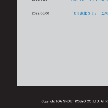
2022/06/06
「ＥＥ東北’２２」 ご
Copyright TOA GROUT KOGYO CO.,LTD. All Ri