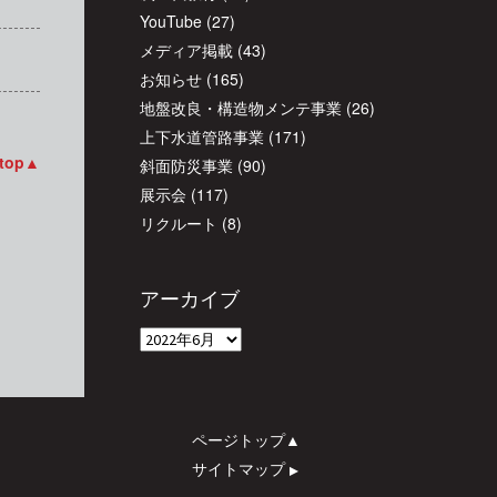
YouTube
(27)
メディア掲載
(43)
お知らせ
(165)
地盤改良・構造物メンテ事業
(26)
上下水道管路事業
(171)
 top▲
斜面防災事業
(90)
展示会
(117)
リクルート
(8)
アーカイブ
ア
ー
カ
イ
ページトップ▲
ブ
サイトマップ
▲