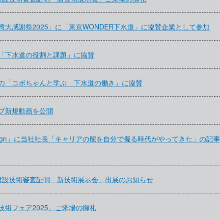
大感謝祭2025」に「東京WONDER下水道」に協賛企業として参加
「下水道の役割と課題」に協賛
の「コボちゃんと学ぶ 下水道の働き」に協賛
ープ新規動画を公開
esign」に当社社長「キャリアの舵を自分で握る時代がやってきた」の記
 建設技術審査証明 新技術展示会」出展のお知らせ
術フェア2025」ご来場の御礼