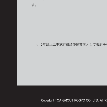
す。
←
5年以上工事施行成績優良業者として表彰を
投
稿
ナ
ビ
Copyright TOA GROUT KOGYO CO.,LTD. All Ri