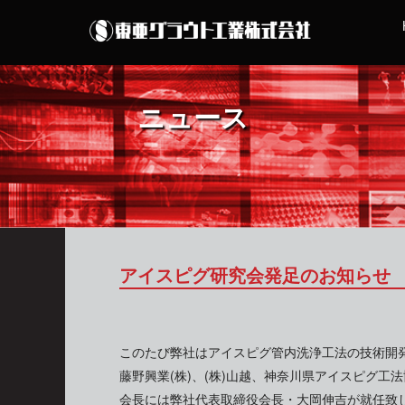
ニュース
アイスピグ研究会発足のお知らせ
このたび弊社はアイスピグ管内洗浄工法の技術開発
藤野興業(株)、(株)山越、神奈川県アイスピグ
会長には弊社代表取締役会長・大岡伸吉が就任致