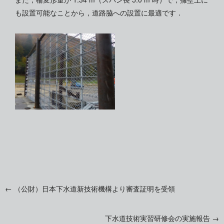
も設置可能なことから，道路脇への設置に最適です．
←
（公財）日本下水道新技術機構より審査証明を受領
投
下水道技術実習研修会の実施報告
→