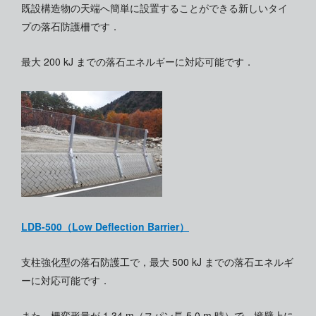
既設構造物の天端へ簡単に設置することができる新しいタイ
プの落石防護柵です．
最大 200 kJ までの落石エネルギーに対応可能です．
LDB-500（Low Deflection Barrier）
支柱強化型の落石防護工で，最大 500 kJ までの落石エネルギ
ーに対応可能です．
また，柵変形量が 1.34 m（スパン長 5.0 m 時）で，擁壁上に