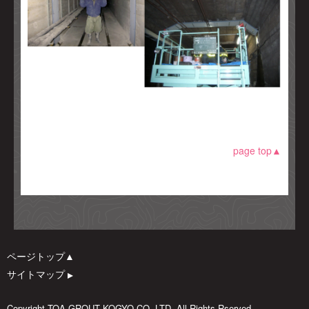
page top▲
ページトップ▲
サイトマップ
▲
Copyright TOA GROUT KOGYO CO.,LTD. All Rights Rserved.