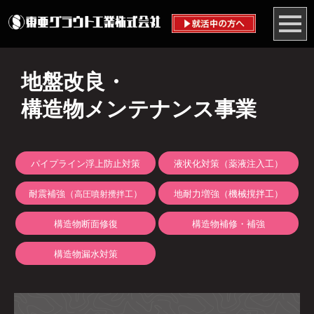
地盤改良・
構造物メンテナンス事業
パイプライン浮上防止対策
液状化対策（薬液注入工）
耐震補強（
）
地耐力増強（機械撹拌工）
高圧噴射攪拌工
構造物断面修復
構造物補修・補強
構造物漏水対策