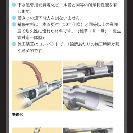
下水道管用硬質塩化ビニル管と同等の耐摩耗性能を有
します。
管きょの流下能力を損ないません。
補修材料は、本管更生（50年仕様）と同等以上の高強
度で耐久性に優れた材料です。（標準（Ⅱ・Ⅲ）・更生
管対応一体型）
施工装置はコンパクトで、1箇所あたりの施工時間が短
く経済的です。