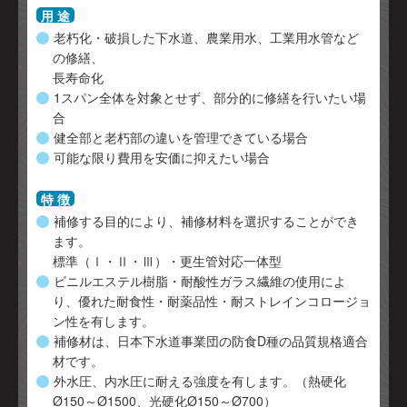
用 途
老朽化・破損した下水道、農業用水、工業用水管など
の修繕、
長寿命化
1スパン全体を対象とせず、部分的に修繕を行いたい場
合
健全部と老朽部の違いを管理できている場合
可能な限り費用を安価に抑えたい場合
特 徴
補修する目的により、補修材料を選択することができ
ます。
標準（Ⅰ・Ⅱ・Ⅲ）・更生管対応一体型
ビニルエステル樹脂・耐酸性ガラス繊維の使用によ
り、優れた耐食性・耐薬品性・耐ストレインコロージョ
ン性を有します。
補修材は、日本下水道事業団の防食D種の品質規格適合
材です。
外水圧、内水圧に耐える強度を有します。（熱硬化
Ø150～Ø1500、光硬化Ø150～Ø700）