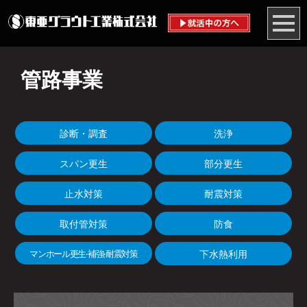
管路事業
診断・調査
洗浄
スパン更生
部分更生
止水対策
耐震対策
取付管対策
防食
マンホール更生
補強
耐震対策
下水熱利用
・
・