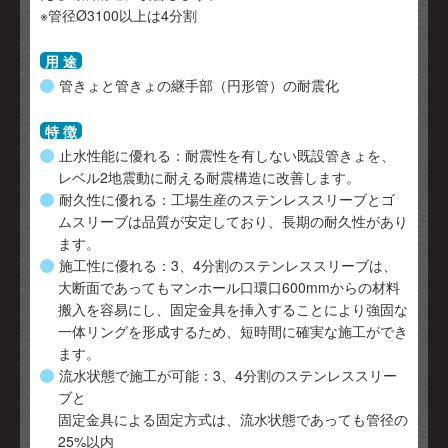
※管径Ø3100以上は4分割
用 途
管きょと管きょの継手部（円形管）の耐震化
特 徴
止水性能に優れる：耐震性を有しない既設管きょを、
レベル2地震動に耐える耐震構造に改善します。
耐久性に優れる：工場生産のステンレススリーブとゴ
ムスリーブは品質が安定しており、長期の耐久性があり
ます。
施工性に優れる：3、4分割のステンレススリーブは、
大断面であってもマンホール口環口600mmからの材料
搬入を容易にし、固定金具を挿入することにより強固な
一体リングを形成するため、短時間に確実な施工ができ
ます。
流水状態で施工が可能：3、4分割のステンレススリー
ブと
固定金具による固定方式は、流水状態であっても管径の
25%以内