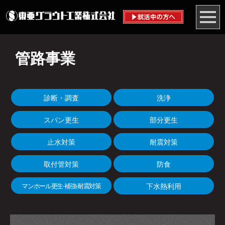
管路事業
診断・調査
洗浄
スパン更生
部分更生
止水対策
耐震対策
取付管対策
防食
マンホール更生
補強
耐震対策
下水熱利用
・
・