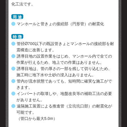
化工法です。
用 途
マンホールと管きょの接続部（円形管）の耐震化
特 徴
管径Ø700以下の既設管きょとマンホールの接続部を耐
震構造に改善します。
誘導目地の設置作業をはじめ、マンホール内で全ての
作業が行えるため、地上での作業はありません。
誘導目地は、管の厚さの一部を残して切り込むため、
施工時に地下水や土砂の浸入はありません。
管内が流水状態であっても、短時間に確実な施工がで
きます。
インバートの取壊しや、地盤改良等の補助工法の必要
がありません。
遠隔施工装置による推進管（立坑坑口部）の耐震化が
可能です。
（管口から最大5.0m）