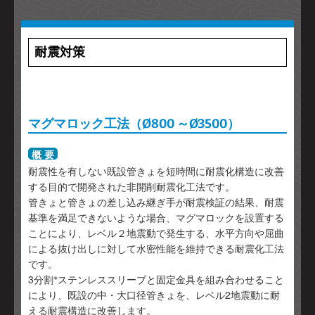
耐震対策
マグマロック工法（Ø800 ～Ø3500）
概 要
耐震性を有しない既設管きょを短時間に耐震化構造に改善
する目的で開発された非開削耐震化工法です。
管きょと管きょの差し込み継ぎ手が耐震検証の結果、耐震
基準を満足できないような場合、マグマロックを設置する
ことにより、レベル２地震動で発生する、水平方向や屈曲
による抜け出しに対して水密性能を維持できる耐震化工法
です。
※
3分割
ステンレススリーブと固定金具を組み合わせること
により、既設の中・大口径管きょを、レベル2地震動に耐
える耐震構造に改善します。