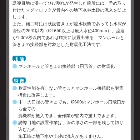
誘導目地に沿ってひび割れが発生した箇所には、予め取り
付けたマグマロックが管内への地下水や土砂の流入を防止
します。
また、施工時には既設管きょが流水状態であっても水深が
管径の25％以内（Ø1650以上は最大水位400mm）、流速
が1.0m/秒以内であれば確実に設置出来る、マンホールと
管きょの接続部を対象とした耐震化工法です。
用 途
マンホールと管きょの接続部（円形管）の耐震化
特 徴
耐震性能を有しない管きょとマンホール接続部を耐震
構造に改善します。
中・大口径の管きょでも、Ø600のマンホール口環口か
ら全ての
資機材が搬入でき、全作業が管内で施工できます。
誘導目地の設置作業は、管の厚さの一部を残して切り
込むため、
施工時に地下水や土砂の流入がありません。