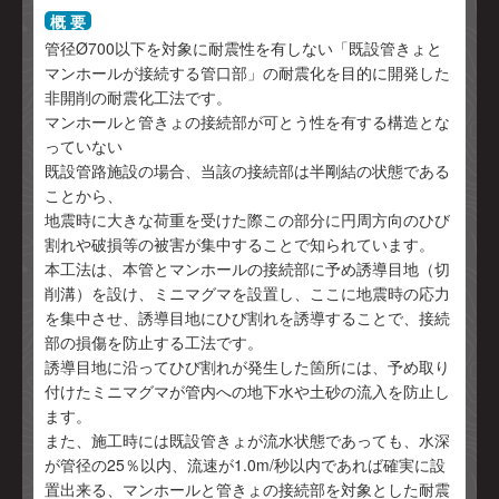
概 要
管径Ø700以下を対象に耐震性を有しない「既設管きょと
マンホールが接続する管口部」の耐震化を目的に開発した
非開削の耐震化工法です。
マンホールと管きょの接続部が可とう性を有する構造とな
っていない
既設管路施設の場合、当該の接続部は半剛結の状態である
ことから、
地震時に大きな荷重を受けた際この部分に円周方向のひび
割れや破損等の被害が集中することで知られています。
本工法は、本管とマンホールの接続部に予め誘導目地（切
削溝）を設け、ミニマグマを設置し、ここに地震時の応力
を集中させ、誘導目地にひび割れを誘導することで、接続
部の損傷を防止する工法です。
誘導目地に沿ってひび割れが発生した箇所には、予め取り
付けたミニマグマが管内への地下水や土砂の流入を防止し
ます。
また、施工時には既設管きょが流水状態であっても、水深
が管径の25％以内、流速が1.0m/秒以内であれば確実に設
置出来る、マンホールと管きょの接続部を対象とした耐震